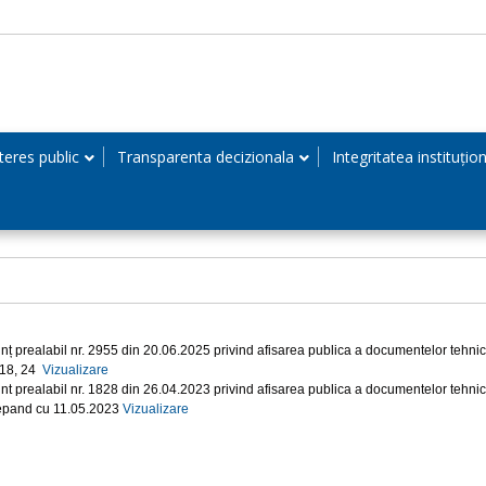
teres public
Transparenta decizionala
Integritatea instituțio
nț prealabil nr. 2955 din 20.06.2025 privind afisarea publica a documentelor tehnice 
 18, 24
Vizualizare
nt prealabil nr. 1828 din 26.04.2023 privind afisarea publica a documentelor tehnice
epand cu 11.05.2023
Vizualizare