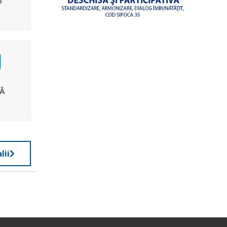
M
Ă
lii