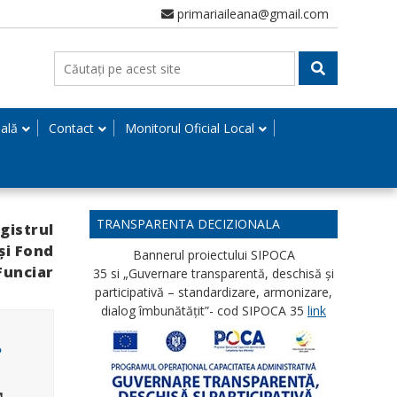
primariaileana@gmail.com
nală
Contact
Monitorul Oficial Local
TRANSPARENTA DECIZIONALA
gistrul
și Fond
Bannerul proiectului SIPOCA
Funciar
35 si „Guvernare transparentă, deschisă și
participativă – standardizare, armonizare,
dialog îmbunătățit”- cod SIPOCA 35
link