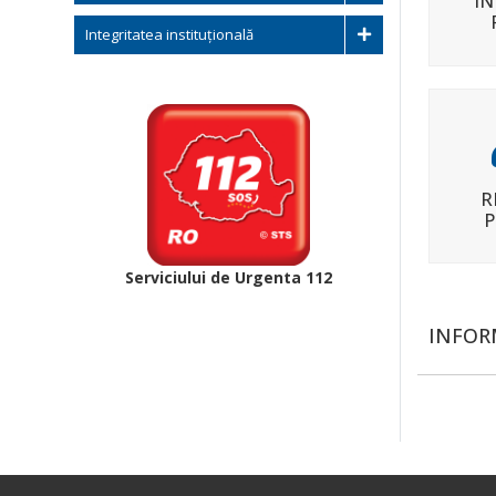
IN
Integritatea instituțională
R
P
Serviciului de Urgenta 112
INFOR