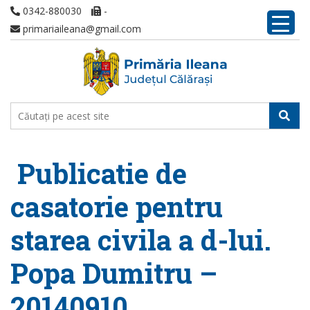
0342-880030
-
primariaileana@gmail.com
Publicatie de
casatorie pentru
starea civila a d-lui.
Popa Dumitru –
20140910