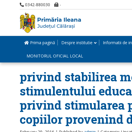
0342-880030
-
Prima pagină
Despre institutie
Informatii de in
MONITORUL OFICIAL LOCAL
privind stabilirea mo
stimulentului educa
privind stimularea p
copiilor provenind 
February 29, 2016 |
Published by
admin
|
Categorie: Unca