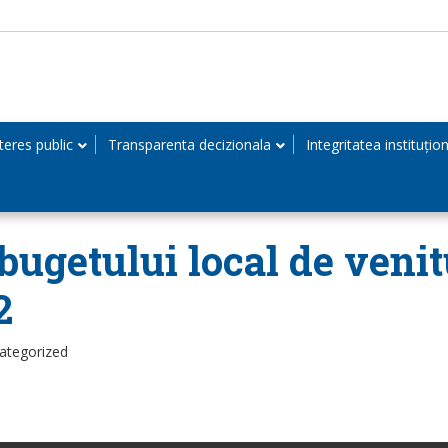
teres public
Transparenta decizionala
Integritatea instituțio
bugetului local de venitu
2
ategorized