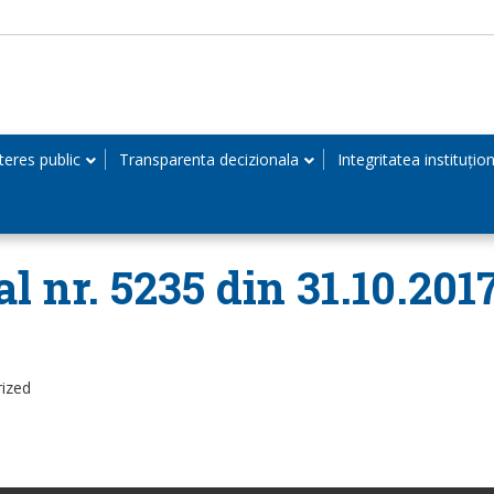
teres public
Transparenta decizionala
Integritatea instituțio
l nr. 5235 din 31.10.201
rized