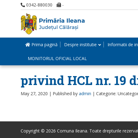
0342-880030
-
Prima pagină
Despre institutie
Informatii de in
MONITORUL OFICIAL LOCAL
privind HCL nr. 19 
May 27, 2020 |
Published by
admin
|
Categorie: Uncatego
Copyright © 2026 Comuna Ileana. Toate drepturile rezerva