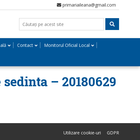
primariaileana@gmail.com
nală
Contact
Monitorul Oficial Local
e sedinta – 20180629
Utilizare cookie-uri
GDPR