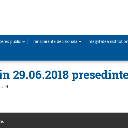
teres public
Transparenta decizionala
Integritatea instituțio
din 29.06.2018 presedint
rized
te.