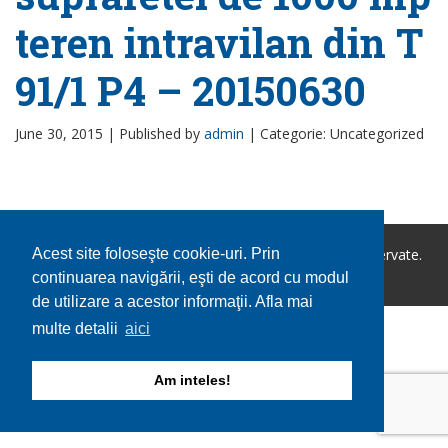
teren intravilan din T
91/1 P4 – 20150630
June 30, 2015 |
Published by
admin
|
Categorie: Uncategorized
Copyright © 2026 Comuna Ileana. Toate drepturile rezervate.
Acest site foloseşte cookie-uri. Prin
Utilizare cookie-uri
GDPR
continuarea navigării, eşti de acord cu modul
de utilizare a acestor informaţii. Afla mai
multe detalii
aici
Am inteles!