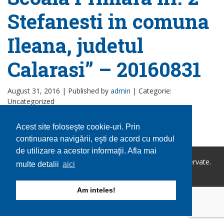
Stefanesti in comuna
Ileana, judetul
Calarasi” – 20160831
August 31, 2016 |
Published by
admin
|
Categorie:
Uncategorized
Acest site foloseşte cookie-uri. Prin
continuarea navigării, eşti de acord cu modul
de utilizare a acestor informaţii. Afla mai
Copyright © 2026 Comuna Ileana. Toate drepturile rezervate.
multe detalii
aici
Utilizare cookie-uri
GDPR
Am inteles!