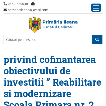
0342-880030
-
primariaileana@gmail.com
privind cofinantarea
obiectivului de
investitii ” Reabilitare
si modernizare
Scoala Primara nr. 2