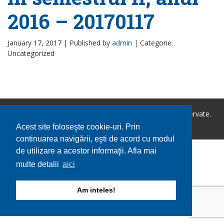
2016 – 20170117
January 17, 2017 |
Published by
admin
|
Categorie:
Uncategorized
Copyright © 2026 Comuna Ileana. Toate drepturile rezervate.
Utilizare cookie-uri
GDPR
Acest site foloseşte cookie-uri. Prin
continuarea navigării, eşti de acord cu modul
de utilizare a acestor informaţii. Afla mai
multe detalii
aici
Am inteles!