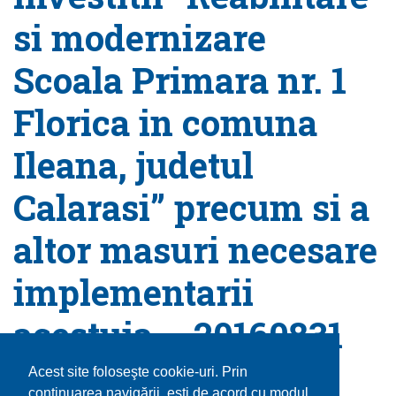
si modernizare
Scoala Primara nr. 1
Florica in comuna
Ileana, judetul
Calarasi” precum si a
altor masuri necesare
implementarii
acestuia – 20160831
August 31, 2016 |
Published by
admin
|
Categorie:
Acest site foloseşte cookie-uri. Prin
Uncategorized
continuarea navigării, eşti de acord cu modul