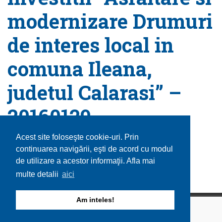
modernizare Drumuri
de interes local in
comuna Ileana,
judetul Calarasi” –
20160129
January 29, 2016 |
Published by
admin
|
Categorie:
Acest site foloseşte cookie-uri. Prin
Uncategorized
continuarea navigării, eşti de acord cu modul
de utilizare a acestor informaţii. Afla mai
multe detalii
aici
Am inteles!
Copyright © 2026 Comuna Ileana. Toate drepturile rezervate.
Utilizare cookie-uri
GDPR