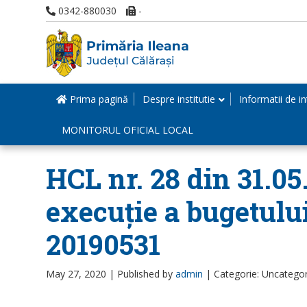
0342-880030
-
Prima pagină
Despre institutie
Informatii de in
MONITORUL OFICIAL LOCAL
HCL nr. 28 din 31.0
execuție a bugetulu
20190531
May 27, 2020 |
Published by
admin
|
Categorie: Uncatego