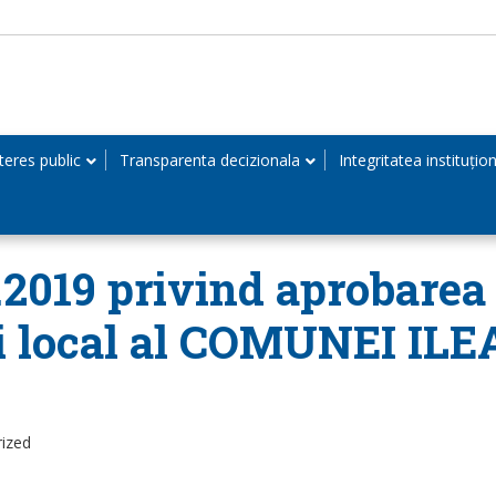
teres public
Transparenta decizionala
Integritatea instituțio
5.2019 privind aprobarea
i local al COMUNEI ILE
rized