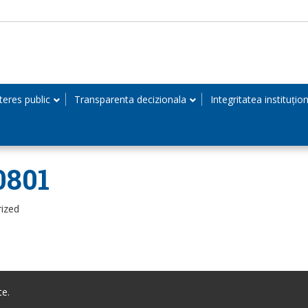
teres public
Transparenta decizionala
Integritatea instituțio
0801
rized
te.