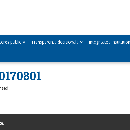
teres public
Transparenta decizionala
Integritatea instituțio
20170801
rized
te.