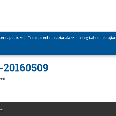
teres public
Transparenta decizionala
Integritatea instituțio
-20160509
zed
te.